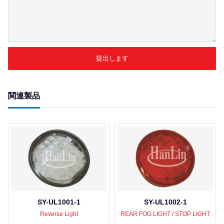
提出します
関連製品
SY-UL1001-1
SY-UL1002-1
Reverse Light
REAR FOG LIGHT / STOP LIGHT