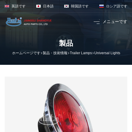
英語です
日本語
韓国語です
ロシア語です
メニューです
ホームページで
製品・技術情報
製品
Volvo Lamps
ホームページです
製品・技術情報
Trailer Lamps
Universal Lights
Scania Lamps
Man Lamps
Benz Lamps
Daf Lamps
Renault Lamp
Iveco Lamps
Trailer Lamps
Japanese Lam